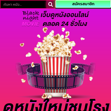
สมัครสมาชิก