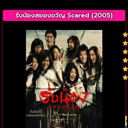
รับน้องสยองขวัญ Scared (2005)
6