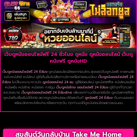
เว็บดูหนังออนไลน์ฟรี 24 ชั่วโมง ดูหนัง ดูหนังออนไลน์ เว็บดู
หนังฟรี ดูหนังHD
เว็บดูหนังออนไลน์ฟรี 24 ชั่วโมง
ดูหนังออนไลน์อัพเดทก่อนใคร สุดยอดเว็บดูหนังฟรี ภาพคมชัด
ระดับหนังhd หนังใหม่ ดูได้เต็มอิ่มไม่เสียค่าบริการหรือค่าธรรมเนียม
เว็บดูหนังออนไลน์ฟรี 24
ชั่วโมง
ไม่มีโฆษณามากวนใจ
ดูหนังออนไลน์ 24 ชม.
ดูซีรีย์ออนไลน์ ดูหนังnetflix หนังใหม่ชนโรง
หนังฝรั่ง หนังไทย หนังตลก การ์ตูน
เว็บดูหนังไทย ออนไลน์ฟรี 24 ชั่วโมง
ดูได้ทุกที่ทุกเวลา
สะดวกสบาย
เว็บดูหนังออนไลน์ฟรี 24 ชั่วโมงไทย
เพียงแค่ท่านมีอินเทอร์เน็ต ดูหนังพากย์ไทย
ดูหนังเต็มเรื่องไม่มีตัดต่อ อยากดูหนังใหม่ขอมาได้เลยทันที
ดูหนังฟรี 24 ชั่วโมง
ทีมงานของเรา
พร้อมจัดหาหนังใหม่ๆมาอัพเดททุกวัน ทุกท่านจะได้ดูหนังก่อนใครอย่างแน่นอน
สุขสันต์วันกลับบ้าน Take Me Home