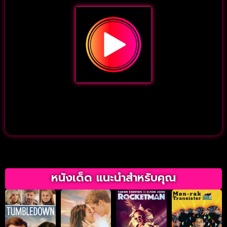
หนังเด็ด แนะนำสำหรับคุณ