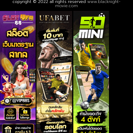
copyright © 2022 all rights reserved
www.blacknight-
movie.com