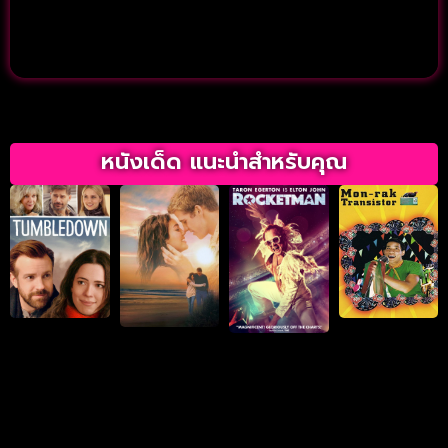
หนังเด็ด แนะนำสำหรับคุณ