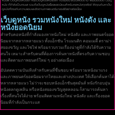
หนังผี เว็บดูหนังหนังรัก หรือเว็บดูหนังหนังตลก ก็มีเรื่องน่าสนใจให้ติดตาม พร้อมอัปเดต เว็บดู
หนัง ที่กำลังเป็นกระแส รวมถึงเว็บดูหนังเรื่องยอดนิยมสำหรับคอหนังทุกสไตล์ ให้คุณค้นหาเว็บ
ดูหนังที่ตรงกับความชอบและติดตามภาพยนตร์มาแรงได้อย่างต่อเนื่อง
เว็บดูหนัง รวมหนังใหม่ หนังดัง และ
หนังยอดนิยม
สำหรับคอหนังที่กำลังมองหาหนังใหม่ หนังดัง และภาพยนตร์ยอด
นิยมจากหลากหลายแนว ทั้งแอ็กชัน โรแมนติก คอมเมดี้ ดราม่า
สยองขวัญ และไซไฟ พร้อมรวบรวมเรื่องน่าดูที่กำลังได้รับความ
สนใจ เหมาะสำหรับคนที่ต้องการค้นหาหนังที่ตรงกับความชอบ
และติดตามภาพยนตร์ใหม่ ๆ อย่างต่อเนื่อง
อัปเดตความบันเทิงสำหรับคนที่ชื่นชอบ พร้อมรวมหนังมาแรง
และภาพยนตร์ยอดนิยมจากไทยและต่างประเทศ ให้เลือกค้นหาได้
หลากหลายแนว ไม่ว่าจะชอบหนังแอ็กชันสุดมันส์ หนังรักอบอุ่น
หนังตลกดูเพลิน หรือหนังสยองขวัญสุดหลอน ก็สามารถค้นหา
เรื่องที่สนใจได้ง่าย พร้อมติดตามหนังใหม่ หนังดัง และเรื่องยอด
นิยมที่กำลังเป็นกระแส