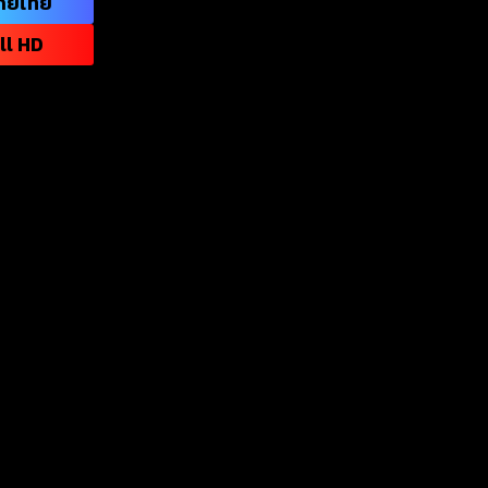
กย์ไทย
ll HD