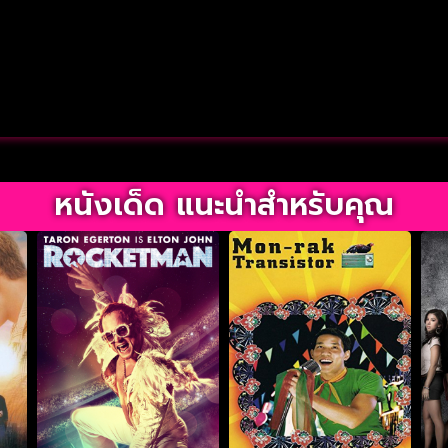
หนังเด็ด แนะนำสำหรับคุณ