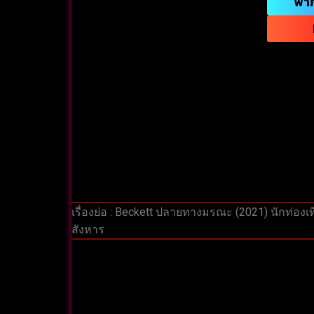
พา
เรื่องย่อ : Beckett ปลายทางมรณะ (2021) นักท่อง
สังหาร