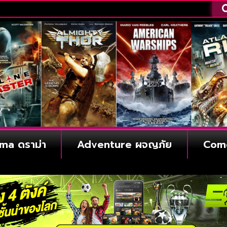
ma ดราม่า
Adventure ผจญภัย
Com