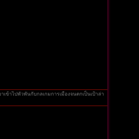
เขาเข้าไปพัวพันกับกลเกมการเมืองจนตกเป็นเป้าล่า