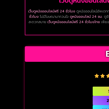
เว็บดูหนังออนไลน์
เว็บดูหนังออนไลน์ฟรี 24 ชั่วโมง
ดูหนังออนไลน์อัพเดทก่
ชั่วโมง
ไม่มีโฆษณามากวนใจ
ดูหนังออนไลน์ 24 ชม.
ดูซี
สะดวกสบาย
เว็บดูหนังออนไลน์ฟรี 24 ชั่วโมงไทย
เพียงแ
2