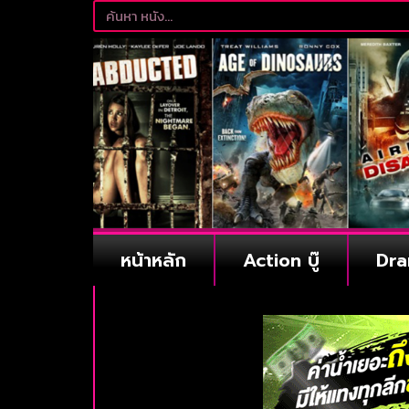
หน้าหลัก
Action บู๊
Dra