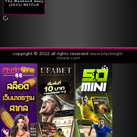
The Weekend Away
(2022) NETFLIX
copyright © 2022 all rights reserved
www.blacknight-
movie.com