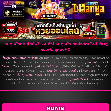
เว็บดูหนังออนไลน์ฟรี 24 ชั่วโมง ดูหนัง ดูหนังออนไลน์ เว็บดู
หนังฟรี ดูหนังHD
เว็บดูหนังออนไลน์ฟรี 24 ชั่วโมง
ดูหนังออนไลน์อัพเดทก่อนใคร สุดยอดเว็บดูหนังฟรี ภาพคมชัด
ระดับหนังhd หนังใหม่ ดูได้เต็มอิ่มไม่เสียค่าบริการหรือค่าธรรมเนียม
เว็บดูหนังออนไลน์ฟรี 24
ชั่วโมง
ไม่มีโฆษณามากวนใจ
ดูหนังออนไลน์ 24 ชม.
ดูซีรีย์ออนไลน์ ดูหนังnetflix หนังใหม่ชนโรง
หนังฝรั่ง หนังไทย หนังตลก การ์ตูน
เว็บดูหนังไทย ออนไลน์ฟรี 24 ชั่วโมง
ดูได้ทุกที่ทุกเวลา
สะดวกสบาย
เว็บดูหนังออนไลน์ฟรี 24 ชั่วโมงไทย
เพียงแค่ท่านมีอินเทอร์เน็ต ดูหนังพากย์ไทย
ดูหนังเต็มเรื่องไม่มีตัดต่อ อยากดูหนังใหม่ขอมาได้เลยทันที
ดูหนังฟรี 24 ชั่วโมง
ทีมงานของเรา
พร้อมจัดหาหนังใหม่ๆมาอัพเดททุกวัน ทุกท่านจะได้ดูหนังก่อนใครอย่างแน่นอน
คนหาย