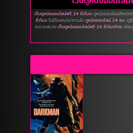
เว็บดูหนังออนไลน์
เว็บดูหนังออนไลน์ฟรี 24 ชั่วโมง
ดูหนังออนไลน์อัพเดทก่
ชั่วโมง
ไม่มีโฆษณามากวนใจ
ดูหนังออนไลน์ 24 ชม.
ดูซี
สะดวกสบาย
เว็บดูหนังออนไลน์ฟรี 24 ชั่วโมงไทย
เพียงแ