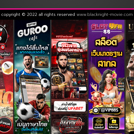
copyright © 2022 all rights reserved
www.blacknight-movie.com