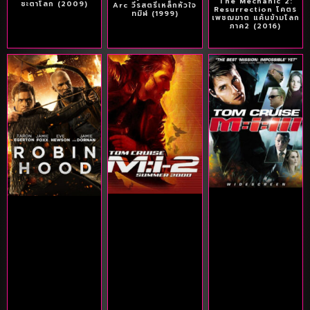
The Mechanic 2:
ชะตาโลก (2009)
Arc วีรสตรีเหล็กหัวใจ
Resurrection โคตร
ทมิฬ (1999)
เพชฌฆาต แค้นข้ามโลก
ภาค2 (2016)