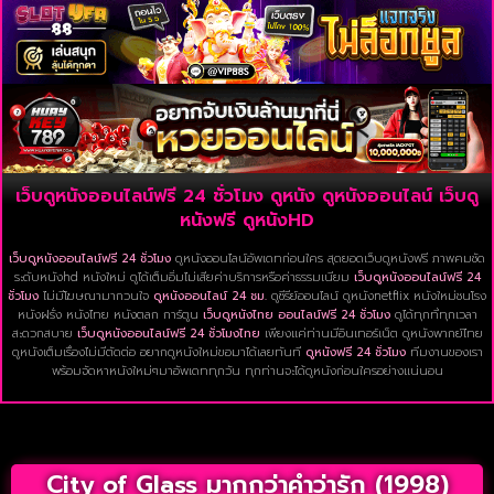
เว็บดูหนังออนไลน์ฟรี 24 ชั่วโมง ดูหนัง ดูหนังออนไลน์ เว็บดู
หนังฟรี ดูหนังHD
เว็บดูหนังออนไลน์ฟรี 24 ชั่วโมง
ดูหนังออนไลน์อัพเดทก่อนใคร สุดยอดเว็บดูหนังฟรี ภาพคมชัด
ระดับหนังhd หนังใหม่ ดูได้เต็มอิ่มไม่เสียค่าบริการหรือค่าธรรมเนียม
เว็บดูหนังออนไลน์ฟรี 24
ชั่วโมง
ไม่มีโฆษณามากวนใจ
ดูหนังออนไลน์ 24 ชม.
ดูซีรีย์ออนไลน์ ดูหนังnetflix หนังใหม่ชนโรง
หนังฝรั่ง หนังไทย หนังตลก การ์ตูน
เว็บดูหนังไทย ออนไลน์ฟรี 24 ชั่วโมง
ดูได้ทุกที่ทุกเวลา
สะดวกสบาย
เว็บดูหนังออนไลน์ฟรี 24 ชั่วโมงไทย
เพียงแค่ท่านมีอินเทอร์เน็ต ดูหนังพากย์ไทย
ดูหนังเต็มเรื่องไม่มีตัดต่อ อยากดูหนังใหม่ขอมาได้เลยทันที
ดูหนังฟรี 24 ชั่วโมง
ทีมงานของเรา
พร้อมจัดหาหนังใหม่ๆมาอัพเดททุกวัน ทุกท่านจะได้ดูหนังก่อนใครอย่างแน่นอน
City of Glass มากกว่าคำว่ารัก (1998)