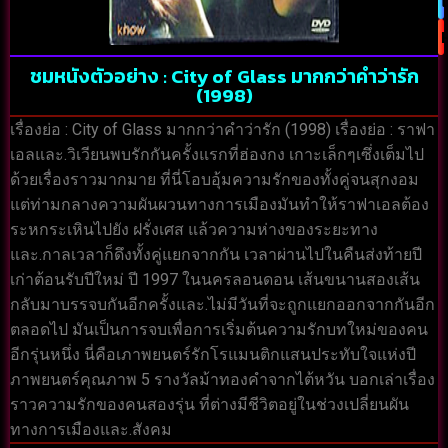
ชมหนังตัวอย่าง : City of Glass มากกว่าคำว่ารัก
(1998)
เรื่องย่อ : City of Glass มากกว่าคำว่ารัก (1998) เรื่องย่อ : ราฟา
เอลและ.วิเวียนพบรักกันครั้งแรกที่ฮ่องกง เกาะเล็กๆเซึ่งเต็มไป
ด้วยเรื่องราวมากมาย ที่นี่โอบอุ้มความรักของทั้งคู่จนสุกงอม
แต่ท่ามกลางความผันผวนทางการเมืองมันทำให้ราฟาเอลต้อง
ระหกระเหินไปยัง ฝรั่งเศส แล้วความห่างของระยะทาง
และ.กาลเวลาก็ดึงทั้งคู่แยกจากกัน เวลาผ่านไปในคืนส่งท้ายปี
เก่าต้อนรับปีใหม่ ปี 1997 ในนครลอนดอน เส้นขนานสองเส้น
กลับมาบรรจบกันอีกครั้งและ.ไม่มีวันที่จะถูกแยกออกจากกันอีก
ตลอดไป มันเป็นการจบเพื่อการเริ่มต้นความรักบทใหม่ของคน
อีกรุ่นหนึ่ง นี่คือเภาพยนตร์รักโรแมนติกแสนประทับใจแห่งปี
ภาพยนตร์คุณภาพ 5 รางวัลม้าทองคำจากไต้หวัน บอกเล่าเรื่อง
ราวความรักของคนสองรุ่น ที่ต่างมีชีวิตอยู่ในช่วงเปลี่ยนผัน
ทางการเมืองและ.สังคม