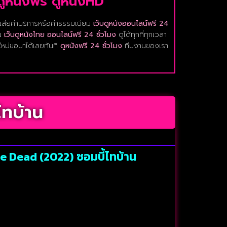
ดูหนังฟรี ดูหนังHD
เสียค่าบริการหรือค่าธรรมเนียม
เว็บดูหนังออนไลน์ฟรี 24
ูน
เว็บดูหนังไทย ออนไลน์ฟรี 24 ชั่วโมง
ดูได้ทุกที่ทุกเวลา
งใหม่ขอมาได้เลยทันที
ดูหนังฟรี 24 ชั่วโมง
ทีมงานของเรา
ไทบ้าน
he Dead (2022) ซอมบี้ไทบ้าน