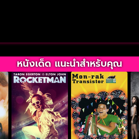
หนังเด็ด แนะนำสำหรับคุณ