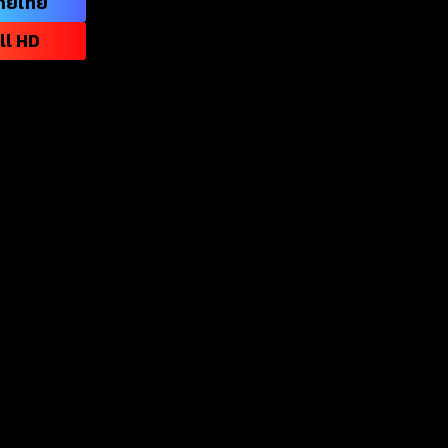
กย์ไทย
ll HD