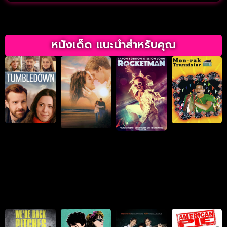
หนังเด็ด แนะนำสำหรับคุณ