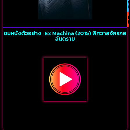
ชมหนังตัวอย่าง : Ex Machina (2015) พิศวาสจักรกล
อันตราย