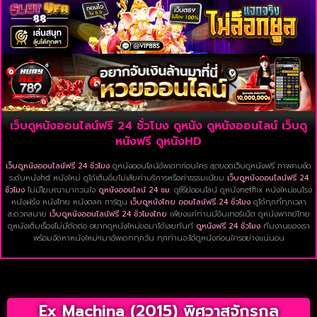
เว็บดูหนังออนไลน์ฟรี 24 ชั่วโมง ดูหนัง ดูหนังออนไลน์ เว็บดู
หนังฟรี ดูหนังHD
เว็บดูหนังออนไลน์ฟรี 24 ชั่วโมง
ดูหนังออนไลน์อัพเดทก่อนใคร สุดยอดเว็บดูหนังฟรี ภาพคมชัด
ระดับหนังhd หนังใหม่ ดูได้เต็มอิ่มไม่เสียค่าบริการหรือค่าธรรมเนียม
เว็บดูหนังออนไลน์ฟรี 24
ชั่วโมง
ไม่มีโฆษณามากวนใจ
ดูหนังออนไลน์ 24 ชม.
ดูซีรีย์ออนไลน์ ดูหนังnetflix หนังใหม่ชนโรง
หนังฝรั่ง หนังไทย หนังตลก การ์ตูน
เว็บดูหนังไทย ออนไลน์ฟรี 24 ชั่วโมง
ดูได้ทุกที่ทุกเวลา
สะดวกสบาย
เว็บดูหนังออนไลน์ฟรี 24 ชั่วโมงไทย
เพียงแค่ท่านมีอินเทอร์เน็ต ดูหนังพากย์ไทย
ดูหนังเต็มเรื่องไม่มีตัดต่อ อยากดูหนังใหม่ขอมาได้เลยทันที
ดูหนังฟรี 24 ชั่วโมง
ทีมงานของเรา
พร้อมจัดหาหนังใหม่ๆมาอัพเดททุกวัน ทุกท่านจะได้ดูหนังก่อนใครอย่างแน่นอน
Ex Machina (2015) พิศวาสจักรกล