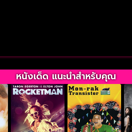
หนังเด็ด แนะนำสำหรับคุณ