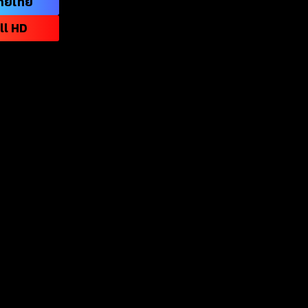
กย์ไทย
ll HD