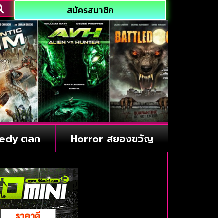
สมัครสมาชิก
edy ตลก
Horror สยองขวัญ