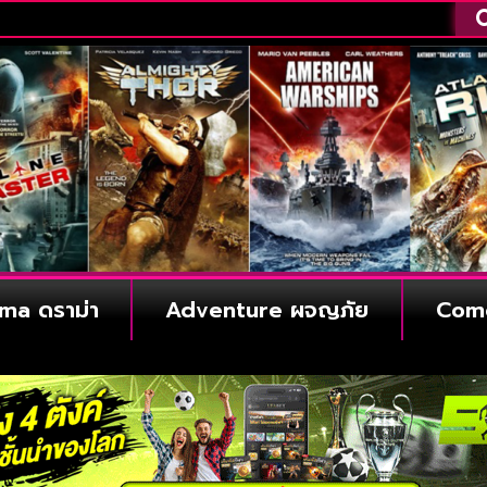
ma ดราม่า
Adventure ผจญภัย
Com