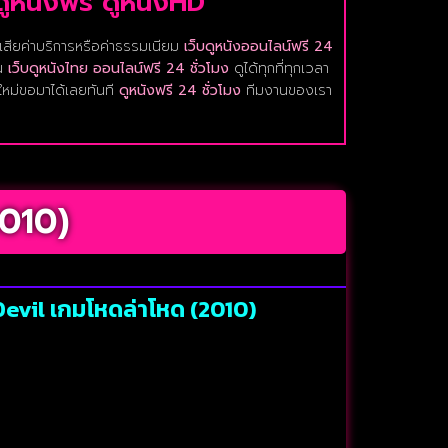
ดูหนังฟรี ดูหนังHD
เสียค่าบริการหรือค่าธรรมเนียม
เว็บดูหนังออนไลน์ฟรี 24
ูน
เว็บดูหนังไทย ออนไลน์ฟรี 24 ชั่วโมง
ดูได้ทุกที่ทุกเวลา
งใหม่ขอมาได้เลยทันที
ดูหนังฟรี 24 ชั่วโมง
ทีมงานของเรา
2010)
 Devil เกมโหดล่าโหด (2010)