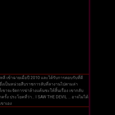
าหลี เข้าฉายเมื่อปี 2010 และได้รับการตอบรับที่ดี
ซึ่งเป็นหน่วยสืบราชการลับที่ลางานไปตามล่า
่เขาจะจัดการฆ่าล้างแค้นซะให้สิ้นเรื่อง เขากลับ
ทุกครั้ง ประโยคที่ว่า… I SAW THE DEVIL … อาจไม่ได้
งเขาเอง