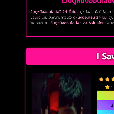
เว็บดูหนังออนไลน์
เว็บดูหนังออนไลน์ฟรี 24 ชั่วโมง
ดูหนังออนไลน์อัพเดทก่
ชั่วโมง
ไม่มีโฆษณามากวนใจ
ดูหนังออนไลน์ 24 ชม.
ดูซี
สะดวกสบาย
เว็บดูหนังออนไลน์ฟรี 24 ชั่วโมงไทย
เพียงแ
I Sa
2