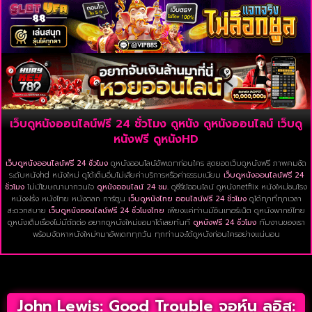
เว็บดูหนังออนไลน์ฟรี 24 ชั่วโมง ดูหนัง ดูหนังออนไลน์ เว็บดู
หนังฟรี ดูหนังHD
เว็บดูหนังออนไลน์ฟรี 24 ชั่วโมง
ดูหนังออนไลน์อัพเดทก่อนใคร สุดยอดเว็บดูหนังฟรี ภาพคมชัด
ระดับหนังhd หนังใหม่ ดูได้เต็มอิ่มไม่เสียค่าบริการหรือค่าธรรมเนียม
เว็บดูหนังออนไลน์ฟรี 24
ชั่วโมง
ไม่มีโฆษณามากวนใจ
ดูหนังออนไลน์ 24 ชม.
ดูซีรีย์ออนไลน์ ดูหนังnetflix หนังใหม่ชนโรง
หนังฝรั่ง หนังไทย หนังตลก การ์ตูน
เว็บดูหนังไทย ออนไลน์ฟรี 24 ชั่วโมง
ดูได้ทุกที่ทุกเวลา
สะดวกสบาย
เว็บดูหนังออนไลน์ฟรี 24 ชั่วโมงไทย
เพียงแค่ท่านมีอินเทอร์เน็ต ดูหนังพากย์ไทย
ดูหนังเต็มเรื่องไม่มีตัดต่อ อยากดูหนังใหม่ขอมาได้เลยทันที
ดูหนังฟรี 24 ชั่วโมง
ทีมงานของเรา
พร้อมจัดหาหนังใหม่ๆมาอัพเดททุกวัน ทุกท่านจะได้ดูหนังก่อนใครอย่างแน่นอน
John Lewis: Good Trouble จอห์น ลูอิส: