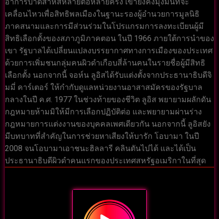
อาการบาดสาหัสหลายต่อหลายครั้ง เขายังคงมุ่งมั่นที่จะ
เคลื่อนไหวเพื่อสิทธิพลเมืองในฐานะรองผู้อำนวยการมูลนิธิ
ภาคสนามและการมีส่วนร่วมในโปรแกรมการลงทะเบียนผู้มี
สิทธิเลือกตั้งของสภาภูมิภาคตอน ในปี 1966 ภายใต้การนำของ
เขา รัฐบาลได้เปลี่ยนแปลงบรรยากาศทางการเมืองของประเทศ
ด้วยการเพิ่มชนกลุ่มคนผิวดำเกือบสี่ล้านคนในรายชื่อผู้มีสิทธิ
เลือกตั้ง นอกจากนี้ จอห์น ลูอิสได้รับแต่งตั้งจากประธานาธิบดีจิ
มมี่ คาร์เตอร์ ให้กำกับดูแลหน่วยงานอาสาสมัครของรัฐบาล
กลางในปี ค.ศ. 1977 ในช่วงท้ายของชีวิต ลูอิส พยายามผลักดัน
กฎหมายห้ามมิให้มีการเลือกปฏิบัติต่อ และพยายามผ่านร่าง
กฎหมายการแต่งงานของบุคคลเพศเดียวกัน นอกจากนี้ ลูอิสยัง
มีบทบาทที่สำคัญในการช่วยหาเสียงให้บารัก โอบามา ในปี
2008 จนโอบามาเอาชนะฮิลลารี คลินตันไปได้ และได้เป็น
ประธานาธิบดีผิวดำคนแรกของประเทศสหรัฐอเมริกาในที่สุด