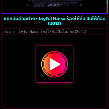
ชมหนังตัวอย่าง : Joyful Noise ร้องให้ลั่น ฝันให้ก้อง
(2012)
เรื่องย่อ : Joyful Noise ร้องให้ลั่น ฝันให้ก้อง (2012)