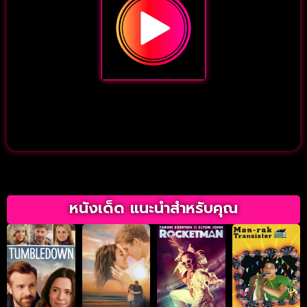
หนังเด็ด แนะนำสำหรับคุณ