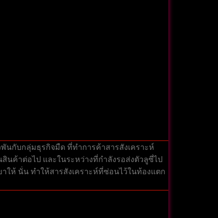
ัวพันกับกลุ่มธุรกิจมืด ที่ทำการค้าสารสังเคราะห์
นสินค้าต่อไป และในระหว่างที่กำลังรอส่งตัวลูซี่ไป
ห้ นั่น ทำให้สารสังเคราะห์ที่ซ่อนไว้ในท้องแตก