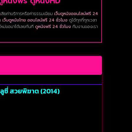
ดูหนังฟรี ดูหนังHD
เสียค่าบริการหรือค่าธรรมเนียม
เว็บดูหนังออนไลน์ฟรี 24
ูน
เว็บดูหนังไทย ออนไลน์ฟรี 24 ชั่วโมง
ดูได้ทุกที่ทุกเวลา
งใหม่ขอมาได้เลยทันที
ดูหนังฟรี 24 ชั่วโมง
ทีมงานของเรา
ลูซี่ สวยพิฆาต (2014)