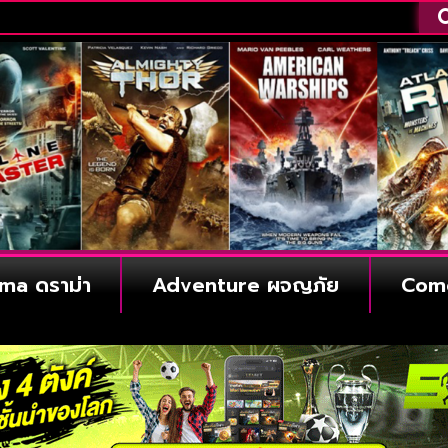
ma ดราม่า
Adventure ผจญภัย
Com