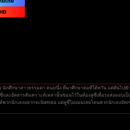
กย์ไทย
HD
 Lucy นักศึกษาสาวธรรมดา คนหนึ่ง ที่มาศึกษาต่อที่ใต้หวัน แต่ดันไปพ
่และยัดสารสังเคราะห์เหล่านั้นซ่อนไว้ในท้องลูซี่เพื่อรอส่งมอบเป็
้พวกนักเลงอยากจะSumเธอ แต่ลูซี่ไม่ยอมเลยโดนพวกนักเลงอัดเขาใ