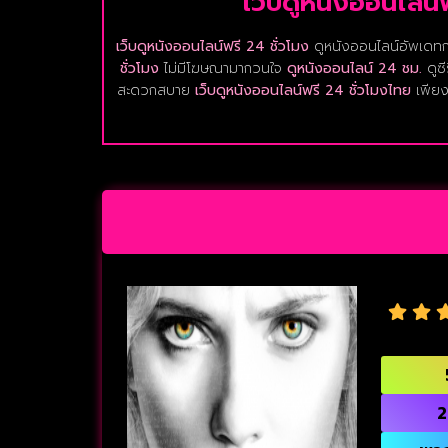
เว็บดูหนังออนไลน์
เว็บดูหนังออนไลน์ฟรี 24 ชั่วโมง
ดูหนังออนไลน์อัพเดทก่
ชั่วโมง
ไม่มีโฆษณามากวนใจ
ดูหนังออนไลน์ 24 ชม.
ดูซี
สะดวกสบาย
เว็บดูหนังออนไลน์ฟรี 24 ชั่วโมงไทย
เพียงแ
2