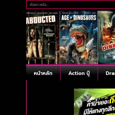
หน้าหลัก
Action บู๊
Dra