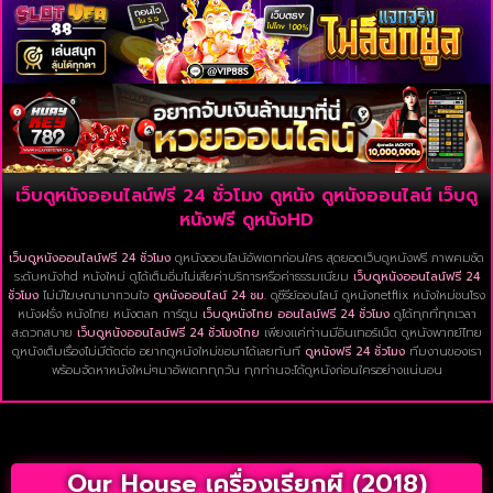
เว็บดูหนังออนไลน์ฟรี 24 ชั่วโมง ดูหนัง ดูหนังออนไลน์ เว็บดู
หนังฟรี ดูหนังHD
เว็บดูหนังออนไลน์ฟรี 24 ชั่วโมง
ดูหนังออนไลน์อัพเดทก่อนใคร สุดยอดเว็บดูหนังฟรี ภาพคมชัด
ระดับหนังhd หนังใหม่ ดูได้เต็มอิ่มไม่เสียค่าบริการหรือค่าธรรมเนียม
เว็บดูหนังออนไลน์ฟรี 24
ชั่วโมง
ไม่มีโฆษณามากวนใจ
ดูหนังออนไลน์ 24 ชม.
ดูซีรีย์ออนไลน์ ดูหนังnetflix หนังใหม่ชนโรง
หนังฝรั่ง หนังไทย หนังตลก การ์ตูน
เว็บดูหนังไทย ออนไลน์ฟรี 24 ชั่วโมง
ดูได้ทุกที่ทุกเวลา
สะดวกสบาย
เว็บดูหนังออนไลน์ฟรี 24 ชั่วโมงไทย
เพียงแค่ท่านมีอินเทอร์เน็ต ดูหนังพากย์ไทย
ดูหนังเต็มเรื่องไม่มีตัดต่อ อยากดูหนังใหม่ขอมาได้เลยทันที
ดูหนังฟรี 24 ชั่วโมง
ทีมงานของเรา
พร้อมจัดหาหนังใหม่ๆมาอัพเดททุกวัน ทุกท่านจะได้ดูหนังก่อนใครอย่างแน่นอน
Our House เครื่องเรียกผี (2018)