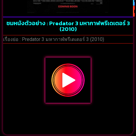
ชมหนังตัวอย่าง : Predator 3 มหากาฬพรีเดเตอร์ 3
(2010)
เรื่องย่อ : Predator 3 มหากาฬพรีเดเตอร์ 3 (2010)