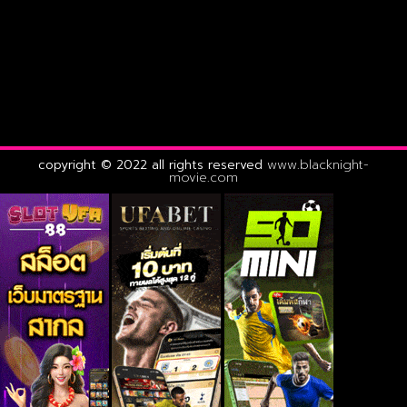
copyright © 2022 all rights reserved
www.blacknight-
movie.com