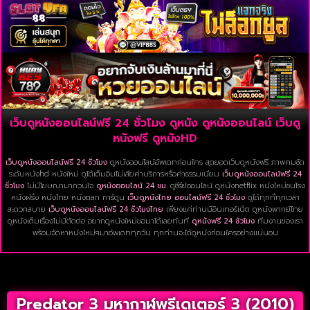
เว็บดูหนังออนไลน์ฟรี 24 ชั่วโมง ดูหนัง ดูหนังออนไลน์ เว็บดู
หนังฟรี ดูหนังHD
เว็บดูหนังออนไลน์ฟรี 24 ชั่วโมง
ดูหนังออนไลน์อัพเดทก่อนใคร สุดยอดเว็บดูหนังฟรี ภาพคมชัด
ระดับหนังhd หนังใหม่ ดูได้เต็มอิ่มไม่เสียค่าบริการหรือค่าธรรมเนียม
เว็บดูหนังออนไลน์ฟรี 24
ชั่วโมง
ไม่มีโฆษณามากวนใจ
ดูหนังออนไลน์ 24 ชม.
ดูซีรีย์ออนไลน์ ดูหนังnetflix หนังใหม่ชนโรง
หนังฝรั่ง หนังไทย หนังตลก การ์ตูน
เว็บดูหนังไทย ออนไลน์ฟรี 24 ชั่วโมง
ดูได้ทุกที่ทุกเวลา
สะดวกสบาย
เว็บดูหนังออนไลน์ฟรี 24 ชั่วโมงไทย
เพียงแค่ท่านมีอินเทอร์เน็ต ดูหนังพากย์ไทย
ดูหนังเต็มเรื่องไม่มีตัดต่อ อยากดูหนังใหม่ขอมาได้เลยทันที
ดูหนังฟรี 24 ชั่วโมง
ทีมงานของเรา
พร้อมจัดหาหนังใหม่ๆมาอัพเดททุกวัน ทุกท่านจะได้ดูหนังก่อนใครอย่างแน่นอน
Predator 3 มหากาฬพรีเดเตอร์ 3 (2010)