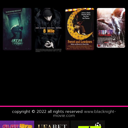
copyright © 2022 all rights reserved
www.blacknight-
movie.com