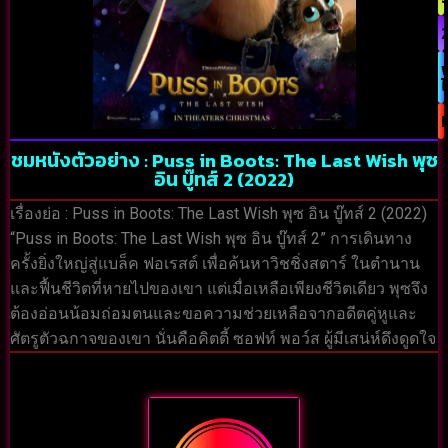
ชมหนังตัวอย่าง : Puss in Boots: The Last Wish พุซ
อิน บู๊ทส์ 2 (2022)
เรื่องย่อ : Puss in Boots: The Last Wish พุซ อิน บู๊ทส์ 2 (2022)
“Puss in Boots: The Last Wish พุซ อิน บู๊ทส์ 2” การเดินทาง
ครั้งยิ่งใหญ่สู่แบล็ค ฟอเรสต์ เพื่อค้นหาวิชชิ่งสตาร์ ในตำนาน
และฟื้นชีวิตที่หายไปของเขา แต่เมื่อเหลือเพียงชีวิตเดียว พุซจึง
ต้องอ่อนน้อมถ่อมตนและขอความช่วยเหลือจากอดีตคู่หูและ
ศัตรูตัวฉกาจของเขา นั่นคือคิตตี้ ซอฟท์ พอว์ส ผู้มีเสน่ห์ดึงดูดใจ