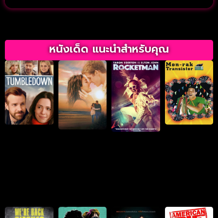
หนังเด็ด แนะนำสำหรับคุณ