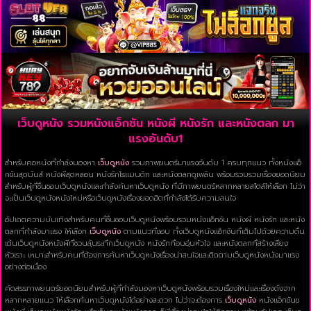
เว็บดูหนัง รวมหนังแอ็กชัน หนังผี หนังรัก และหนังตลก มา
แรงอันดับ1
สำหรับคอหนังที่กำลังมองหา
เว็บดูหนัง
รวมภาพยนตร์มาแรงอันดับ 1 ครบทุกแนว ทั้งหนังแอ็
กชันสุดมันส์ หนังผีสุดหลอน หนังรักโรแมนติก และหนังตลกดูเพลิน พร้อมรวบรวมเรื่องยอดนิยม
สำหรับผู้ที่ชื่นชอบเว็บดูหนังและกำลังค้นหาเว็บดูหนัง ที่มีภาพยนตร์หลากหลายสไตล์ให้เลือก ไม่ว่า
จะเป็นเว็บดูหนังหนังใหม่หรือเว็บดูหนังเรื่องยอดฮิตที่กำลังได้รับความสนใจ
อัปเดตความบันเทิงสำหรับคนที่ชื่นชอบเว็บดูหนังพร้อมรวมหนังแอ็กชัน หนังผี หนังรัก และหนัง
ตลกที่กำลังมาแรง ให้เลือก
เว็บดูหนัง
ตามแนวที่ชอบ ทั้งเว็บดูหนังแอ็กชันที่เต็มไปด้วยความตื่น
เต้นเว็บดูหนังหนังผีที่ชวนลุ้นระทึกเว็บดูหนัง หนังรักที่อบอุ่นหัวใจ และหนังตลกที่สร้างเสียง
หัวเราะ เหมาะสำหรับคนที่ต้องการค้นหาเว็บดูหนังเรื่องน่าสนใจและติดตามเว็บดูหนังหนังมาแรง
อย่างต่อเนื่อง
คัดสรรภาพยนตร์ยอดนิยมสำหรับผู้ที่กำลังมองหาเว็บดูหนังพร้อมรวมเรื่องใหม่และเรื่องดังจาก
หลากหลายแนว ให้เลือกค้นหาเว็บดูหนังได้อย่างสะดวก ไม่ว่าจะต้องการ
เว็บดูหนัง
หนังแอ็กชันช