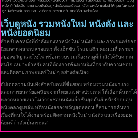
หนังผี เว็บดูหนังหนังรัก หรือเว็บดูหนังหนังตลก ก็มีเรื่องน่าสนใจให้ติดตาม พร้อมอัปเดต เว็บดู
หนัง ที่กำลังเป็นกระแส รวมถึงเว็บดูหนังเรื่องยอดนิยมสำหรับคอหนังทุกสไตล์ ให้คุณค้นหาเว็บ
ดูหนังที่ตรงกับความชอบและติดตามภาพยนตร์มาแรงได้อย่างต่อเนื่อง
เว็บดูหนัง รวมหนังใหม่ หนังดัง และ
หนังยอดนิยม
สำหรับคอหนังที่กำลังมองหาหนังใหม่ หนังดัง และภาพยนตร์ยอด
นิยมจากหลากหลายแนว ทั้งแอ็กชัน โรแมนติก คอมเมดี้ ดราม่า
สยองขวัญ และไซไฟ พร้อมรวบรวมเรื่องน่าดูที่กำลังได้รับความ
สนใจ เหมาะสำหรับคนที่ต้องการค้นหาหนังที่ตรงกับความชอบ
และติดตามภาพยนตร์ใหม่ ๆ อย่างต่อเนื่อง
อัปเดตความบันเทิงสำหรับคนที่ชื่นชอบ พร้อมรวมหนังมาแรง
และภาพยนตร์ยอดนิยมจากไทยและต่างประเทศ ให้เลือกค้นหาได้
หลากหลายแนว ไม่ว่าจะชอบหนังแอ็กชันสุดมันส์ หนังรักอบอุ่น
หนังตลกดูเพลิน หรือหนังสยองขวัญสุดหลอน ก็สามารถค้นหา
เรื่องที่สนใจได้ง่าย พร้อมติดตามหนังใหม่ หนังดัง และเรื่องยอด
นิยมที่กำลังเป็นกระแส