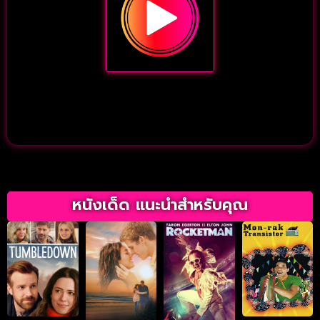
หนังเด็ด แนะนำสำหรับคุณ