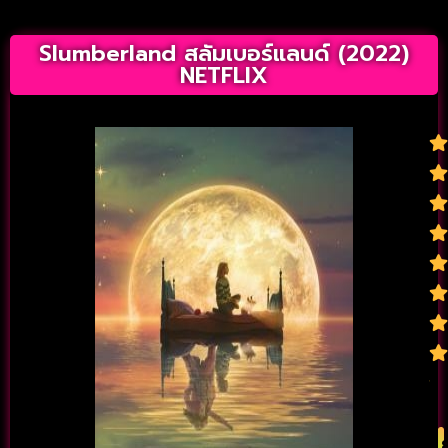
Slumberland สลัมเบอร์แลนด์ (2022)
NETFLIX
8