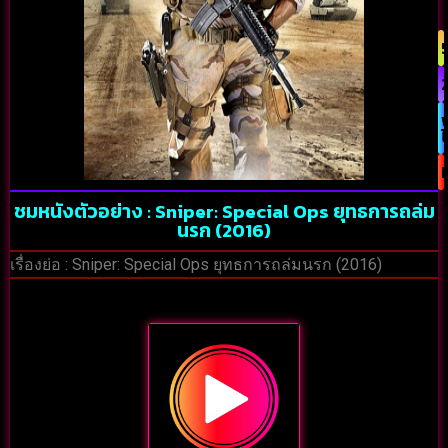
ชมหนังตัวอย่าง : Sniper: Special Ops ยุทธการถล่ม
นรก (2016)
เรื่องย่อ : Sniper: Special Ops ยุทธการถล่มนรก (2016)