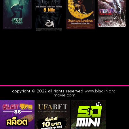
copyright © 2022 all rights reserved
www.blacknight-
movie.com