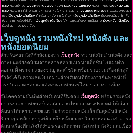
และหนังดังจากหลากหลายแนว ให้เลือกติดตามได้อย่างครบถ้วน ไม่ว่าจะต้องการ
เว็บดูหนัง เต็ม
เรื่อง
หนังแอ็กชัน
เว็บดูหนัง เต็มเรื่อง
หนังผี
เว็บดูหนัง เต็มเรื่อง
หนังรัก หรือ
เว็บดูหนัง เต็ม
เรื่อง
หนังตลก ก็สามารถค้นหาเรื่องที่สนใจได้ง่าย รวมถึง
เว็บดูหนัง เต็มเรื่อง
ที่รวบรวมหนังมา
แรง
เว็บดูหนัง เต็มเรื่อง
สำหรับคอหนังทุกสไตล์ และ
เว็บดูหนัง เต็มเรื่อง
เรื่องยอดนิยมที่กำลัง
เป็นกระแส พร้อมให้เลือก
เว็บดูหนัง เต็มเรื่อง
ได้ตามแนวที่ชอบ และติดตาม
เว็บดูหนัง เต็มเรื่อง
เรื่องใหม่ ๆ อย่างต่อเนื่อง
เว็บดูหนัง รวมหนังใหม่ หนังดัง และ
หนังยอดนิยม
สำหรับคอหนังที่กำลังมองหา
เว็บดูหนัง
รวมหนังใหม่ หนังดัง และ
ภาพยนตร์ยอดนิยมจากหลากหลายแนว ทั้งแอ็กชัน โรแมนติก
คอมเมดี้ ดราม่า สยองขวัญ และไซไฟ พร้อมรวบรวมเรื่องน่าดูที่
กำลังได้รับความสนใจ เหมาะสำหรับคนที่ต้องการค้นหาหนังที่
ตรงกับความชอบและติดตามภาพยนตร์ใหม่ ๆ อย่างต่อเนื่อง
อัปเดตความบันเทิงสำหรับคนที่ชื่นชอบ
เว็บดูหนัง
พร้อมรวมหนัง
มาแรงและภาพยนตร์ยอดนิยมจากไทยและต่างประเทศ ให้เลือก
ค้นหาได้หลากหลายแนว ไม่ว่าจะชอบหนังแอ็กชันสุดมันส์ หนัง
รักอบอุ่น หนังตลกดูเพลิน หรือหนังสยองขวัญสุดหลอน ก็สามารถ
ค้นหาเรื่องที่สนใจได้ง่าย พร้อมติดตามหนังใหม่ หนังดัง และเรื่อง