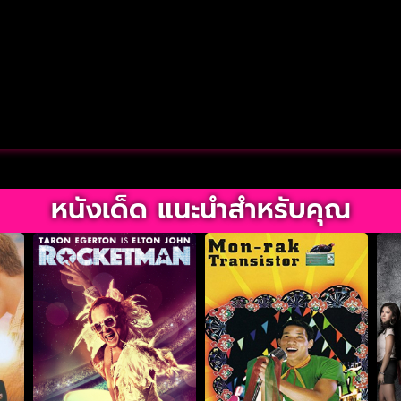
หนังเด็ด แนะนำสำหรับคุณ