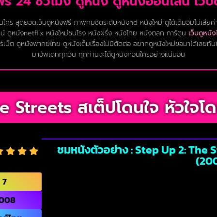
รี 24 ชั่วโมง ดูหนัง ดูหนังออนไลน์ เว็
ใคร สุดยอดเว็บดูหนังฟรี ภาพคมชัดระดับหนังhd หนังใหม่ ดูได้เต็มอิ่มไม่เสียค
ลน์ ดูหนังnetflix หนังใหม่ชนโรง หนังฝรั่ง หนังไทย หนังตลก การ์ตูน
เว็บดูหนั
์เน็ต ดูหนังพากย์ไทย ดูหนังเต็มเรื่องไม่มีตัดต่อ อยากดูหนังใหม่ขอมาได้เลยทัน
มาอัพเดททุกวัน ทุกท่านจะได้ดูหนังก่อนใครอย่างแน่นอน
e Streets สเต็ปโดนใจ หัวใจโ
ชมหนังตัวอย่าง : Step Up 2: The 
(20
7
008