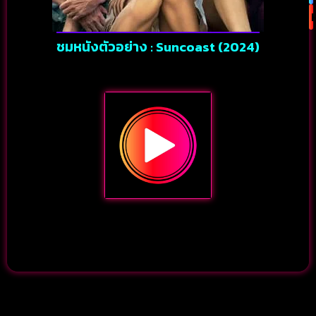
ชมหนังตัวอย่าง : Suncoast (2024)