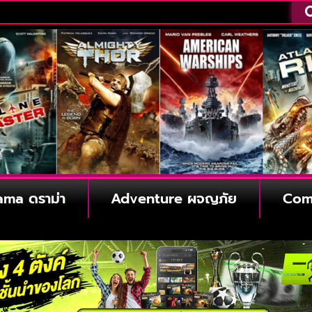
ama ดราม่า
Adventure ผจญภัย
Com