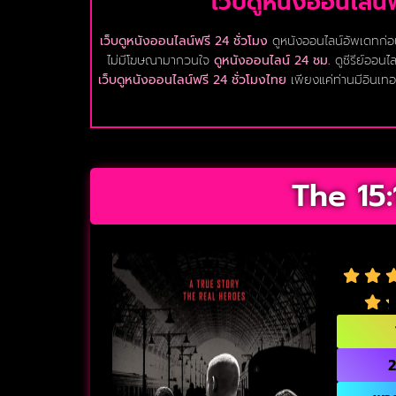
เว็บดูหนังออนไลน์ฟ
เว็บดูหนังออนไลน์ฟรี 24 ชั่วโมง
ดูหนังออนไลน์อัพเดทก่อน
ไม่มีโฆษณามากวนใจ
ดูหนังออนไลน์ 24 ชม.
ดูซีรีย์ออนไ
เว็บดูหนังออนไลน์ฟรี 24 ชั่วโมงไทย
เพียงแค่ท่านมีอินเทอร
The 15: