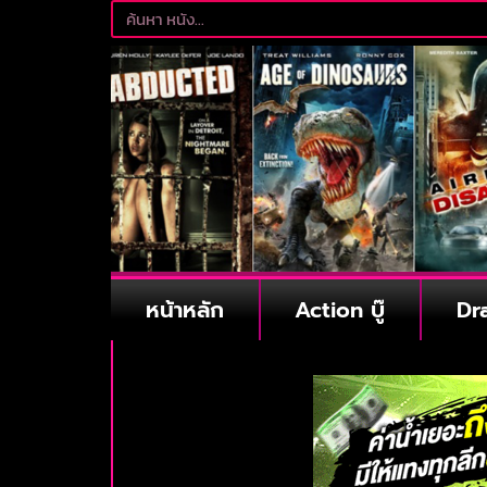
หน้าหลัก
Action บู๊
Dr