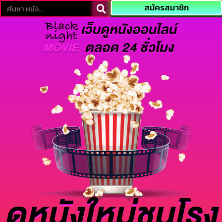
สมัครสมาชิก