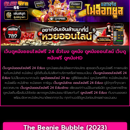
เว็บดูหนังออนไลน์ฟรี 24 ชั่วโมง ดูหนัง ดูหนังออนไลน์ เว็บดู
หนังฟรี ดูหนังHD
เว็บดูหนังออนไลน์ฟรี 24 ชั่วโมง
ดูหนังออนไลน์อัพเดทก่อนใคร สุดยอดเว็บดูหนังฟรี ภาพคมชัด
ระดับหนังhd หนังใหม่ ดูได้เต็มอิ่มไม่เสียค่าบริการหรือค่าธรรมเนียม
เว็บดูหนังออนไลน์ฟรี 24
ชั่วโมง
ไม่มีโฆษณามากวนใจ
ดูหนังออนไลน์ 24 ชม.
ดูซีรีย์ออนไลน์ ดูหนังnetflix หนังใหม่ชนโรง
หนังฝรั่ง หนังไทย หนังตลก การ์ตูน
เว็บดูหนังไทย ออนไลน์ฟรี 24 ชั่วโมง
ดูได้ทุกที่ทุกเวลา
สะดวกสบาย
เว็บดูหนังออนไลน์ฟรี 24 ชั่วโมงไทย
เพียงแค่ท่านมีอินเทอร์เน็ต ดูหนังพากย์ไทย
ดูหนังเต็มเรื่องไม่มีตัดต่อ อยากดูหนังใหม่ขอมาได้เลยทันที
ดูหนังฟรี 24 ชั่วโมง
ทีมงานของเรา
พร้อมจัดหาหนังใหม่ๆมาอัพเดททุกวัน ทุกท่านจะได้ดูหนังก่อนใครอย่างแน่นอน
The Beanie Bubble (2023)