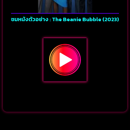
ชมหนังตัวอย่าง : The Beanie Bubble (2023)