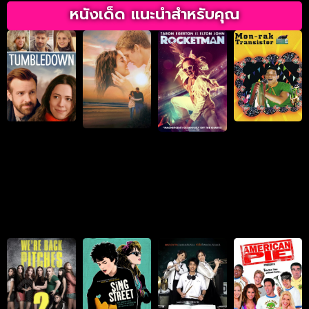
หนังเด็ด แนะนำสำหรับคุณ