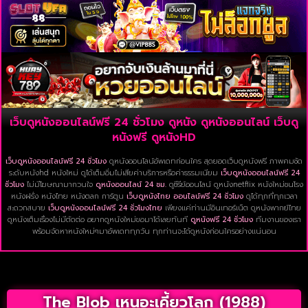
เว็บดูหนังออนไลน์ฟรี 24 ชั่วโมง ดูหนัง ดูหนังออนไลน์ เว็บดู
หนังฟรี ดูหนังHD
เว็บดูหนังออนไลน์ฟรี 24 ชั่วโมง
ดูหนังออนไลน์อัพเดทก่อนใคร สุดยอดเว็บดูหนังฟรี ภาพคมชัด
ระดับหนังhd หนังใหม่ ดูได้เต็มอิ่มไม่เสียค่าบริการหรือค่าธรรมเนียม
เว็บดูหนังออนไลน์ฟรี 24
ชั่วโมง
ไม่มีโฆษณามากวนใจ
ดูหนังออนไลน์ 24 ชม.
ดูซีรีย์ออนไลน์ ดูหนังnetflix หนังใหม่ชนโรง
หนังฝรั่ง หนังไทย หนังตลก การ์ตูน
เว็บดูหนังไทย ออนไลน์ฟรี 24 ชั่วโมง
ดูได้ทุกที่ทุกเวลา
สะดวกสบาย
เว็บดูหนังออนไลน์ฟรี 24 ชั่วโมงไทย
เพียงแค่ท่านมีอินเทอร์เน็ต ดูหนังพากย์ไทย
ดูหนังเต็มเรื่องไม่มีตัดต่อ อยากดูหนังใหม่ขอมาได้เลยทันที
ดูหนังฟรี 24 ชั่วโมง
ทีมงานของเรา
พร้อมจัดหาหนังใหม่ๆมาอัพเดททุกวัน ทุกท่านจะได้ดูหนังก่อนใครอย่างแน่นอน
The Blob เหนอะเคี้ยวโลก (1988)