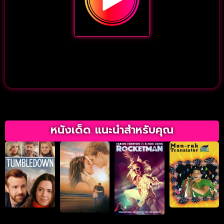
หนังเด็ด แนะนำสำหรับคุณ