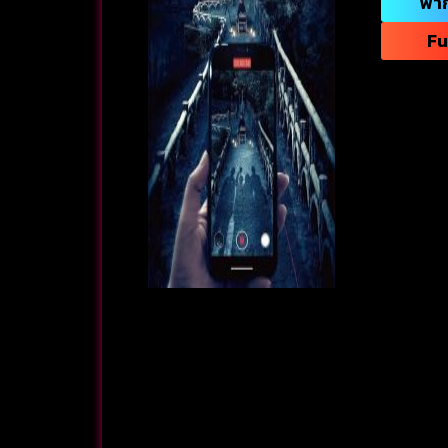
พา
Fu