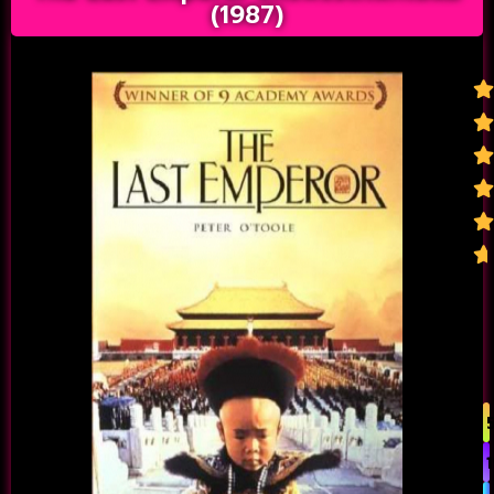
(1987)