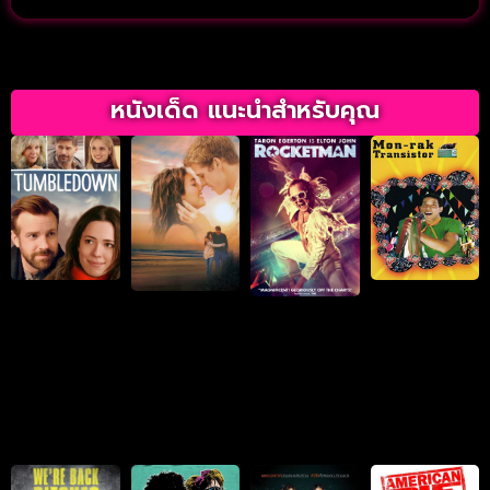
หนังเด็ด แนะนำสำหรับคุณ