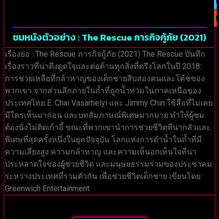
ชมหนังตัวอย่าง : The Rescue ภารกิจกู้ภัย (2021)
เรื่องย่อ : The Rescue ภารกิจกู้ภัย (2021) The Rescue บันทึก
เรื่องราวที่น่าดึงดูดใจและต่อต้านทุกสิ่งที่ตรึงโลกในปี 2018:
การช่วยเหลือที่กล้าหาญของเด็กชายสิบสองคนและโค้ชของ
พวกเขา จากส่วนลึกภายในถ้ำที่ถูกน้ำท่วมในภาคเหนือของ
ประเทศไทย E. Chai Vasarhelyi และ Jimmy Chin ใช้สื่อที่ไม่เคย
มีใครเห็นมาก่อน และบทสัมภาษณ์พิเศษมากมาย ทำให้ผู้ชม
ต้องนั่งไม่ติดเก้าอี้ ขณะที่พวกเขานำการช่วยชีวิตที่น่ากลัวและ
พิเศษที่สุดครั้งหนึ่งในยุคปัจจุบัน โลกแห่งการดำน้ำในถ้ำที่มี
ความเสี่ยงสูง ความกล้าหาญ และความเห็นอกเห็นใจที่น่า
ประหลาดใจของผู้ช่วยชีวิต และมนุษยธรรมร่วมของประชาคม
ระหว่างประเทศที่รวมตัวกัน เพื่อช่วยชีวิตเด็กชาย เขียนโดย
Greenwich Entertainment