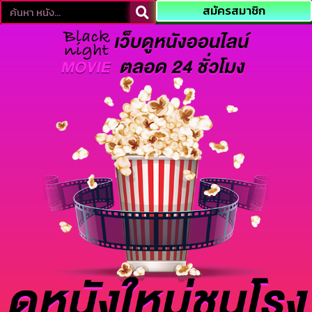
สมัครสมาชิก