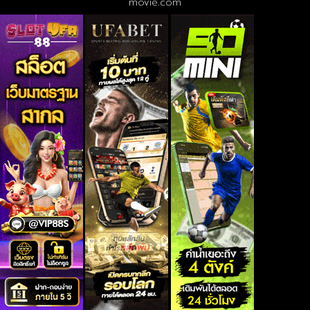
movie.com