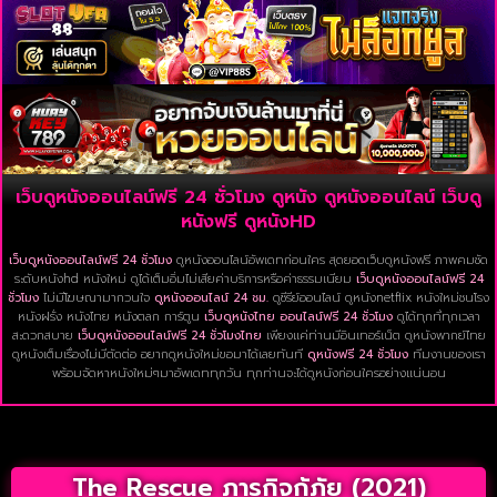
เว็บดูหนังออนไลน์ฟรี 24 ชั่วโมง ดูหนัง ดูหนังออนไลน์ เว็บดู
หนังฟรี ดูหนังHD
เว็บดูหนังออนไลน์ฟรี 24 ชั่วโมง
ดูหนังออนไลน์อัพเดทก่อนใคร สุดยอดเว็บดูหนังฟรี ภาพคมชัด
ระดับหนังhd หนังใหม่ ดูได้เต็มอิ่มไม่เสียค่าบริการหรือค่าธรรมเนียม
เว็บดูหนังออนไลน์ฟรี 24
ชั่วโมง
ไม่มีโฆษณามากวนใจ
ดูหนังออนไลน์ 24 ชม.
ดูซีรีย์ออนไลน์ ดูหนังnetflix หนังใหม่ชนโรง
หนังฝรั่ง หนังไทย หนังตลก การ์ตูน
เว็บดูหนังไทย ออนไลน์ฟรี 24 ชั่วโมง
ดูได้ทุกที่ทุกเวลา
สะดวกสบาย
เว็บดูหนังออนไลน์ฟรี 24 ชั่วโมงไทย
เพียงแค่ท่านมีอินเทอร์เน็ต ดูหนังพากย์ไทย
ดูหนังเต็มเรื่องไม่มีตัดต่อ อยากดูหนังใหม่ขอมาได้เลยทันที
ดูหนังฟรี 24 ชั่วโมง
ทีมงานของเรา
พร้อมจัดหาหนังใหม่ๆมาอัพเดททุกวัน ทุกท่านจะได้ดูหนังก่อนใครอย่างแน่นอน
The Rescue ภารกิจกู้ภัย (2021)