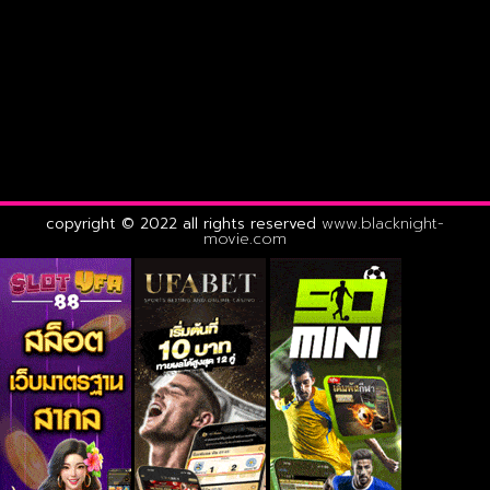
copyright © 2022 all rights reserved
www.blacknight-
movie.com