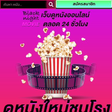
สมัครสมาชิก