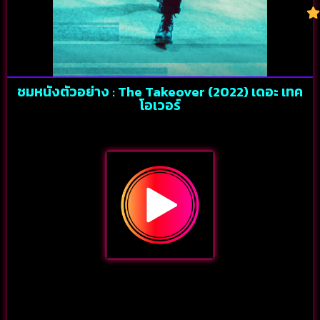
ชมหนังตัวอย่าง : The Takeover (2022) เดอะ เทค
โอเวอร์