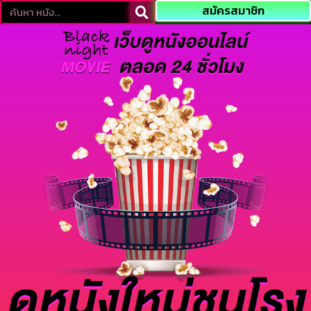
สมัครสมาชิก