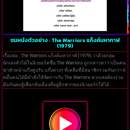
ชมหนังตัวอย่าง : The Warriors แก็งค์มหากาฬ
(1979)
เรื่องย่อ : The Warriors แก็งค์มหากาฬ (1979) ว่าด้วยกลุ่ม
นักเลงหัวไม้ในนิวยอร์คชื่อ The Warriors ถูกกล่าวหาว่าเป็นคน
ฆ่าหัวหน้าแก๊งคู่ปรับ แก๊งต่างๆ ที่เหลือที่มีสมาชิกรวมกันกว่า 6
หมื่นคนได้มีคำสั่งให้จัดการกับ The Warriors พวกเลยต้องร่วม
มือกันต่อสู้เพื่อกลับเมืองที่อยู่อีกฟากของนิวยอร์กให้ได้