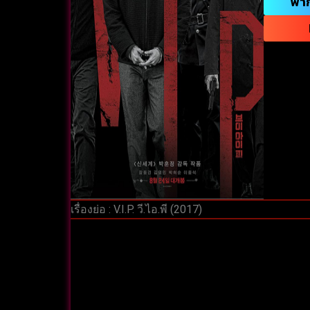
พา
เรื่องย่อ : V.I.P. วี.ไอ.พี (2017)