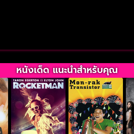
หนังเด็ด แนะนำสำหรับคุณ