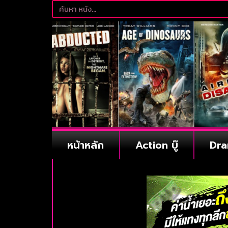
หน้าหลัก
Action บู๊
Dra