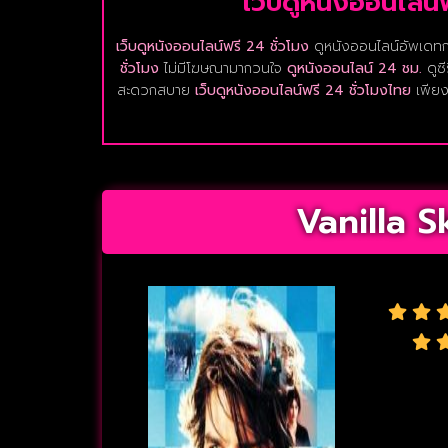
เว็บดูหนังออนไลน์
เว็บดูหนังออนไลน์ฟรี 24 ชั่วโมง
ดูหนังออนไลน์อัพเดทก่
ชั่วโมง
ไม่มีโฆษณามากวนใจ
ดูหนังออนไลน์ 24 ชม.
ดูซี
สะดวกสบาย
เว็บดูหนังออนไลน์ฟรี 24 ชั่วโมงไทย
เพียงแ
Vanilla 