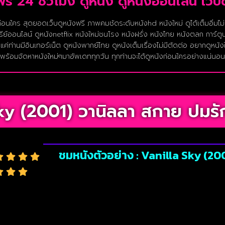
ฟรี 24 ชั่วโมง ดูหนัง ดูหนังออนไลน์ เว็บ
อนใคร สุดยอดเว็บดูหนังฟรี ภาพคมชัดระดับหนังhd หนังใหม่ ดูได้เต็มอิ่มไม่
รีย์ออนไลน์ ดูหนังnetflix หนังใหม่ชนโรง หนังฝรั่ง หนังไทย หนังตลก การ์ต
ค่ท่านมีอินเทอร์เน็ต ดูหนังพากย์ไทย ดูหนังเต็มเรื่องไม่มีตัดต่อ อยากดูหนั
พร้อมจัดหาหนังใหม่ๆมาอัพเดททุกวัน ทุกท่านจะได้ดูหนังก่อนใครอย่างแน่นอน
Sky (2001) วานิลลา สกาย ปมร
ชมหนังตัวอย่าง : Vanilla Sky (2