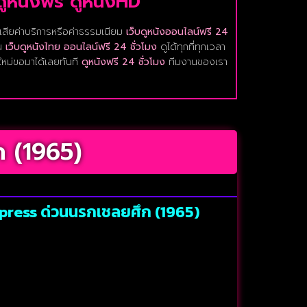
ดูหนังฟรี ดูหนังHD
เสียค่าบริการหรือค่าธรรมเนียม
เว็บดูหนังออนไลน์ฟรี 24
ูน
เว็บดูหนังไทย ออนไลน์ฟรี 24 ชั่วโมง
ดูได้ทุกที่ทุกเวลา
งใหม่ขอมาได้เลยทันที
ดูหนังฟรี 24 ชั่วโมง
ทีมงานของเรา
 (1965)
xpress ด่วนนรกเชลยศึก (1965)