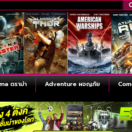
ma ดราม่า
Adventure ผจญภัย
Com