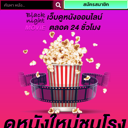
สมัครสมาชิก