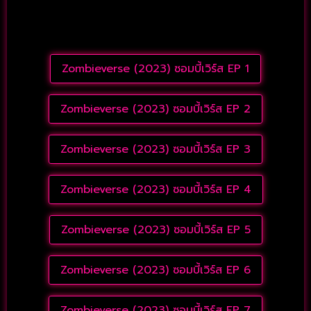
Zombieverse (2023) ซอมบี้เวิร์ส EP 1
Zombieverse (2023) ซอมบี้เวิร์ส EP 2
Zombieverse (2023) ซอมบี้เวิร์ส EP 3
Zombieverse (2023) ซอมบี้เวิร์ส EP 4
Zombieverse (2023) ซอมบี้เวิร์ส EP 5
Zombieverse (2023) ซอมบี้เวิร์ส EP 6
Zombieverse (2023) ซอมบี้เวิร์ส EP 7